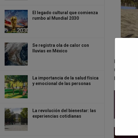
El legado cultural que comienza
rumbo al Mundial 2030
Se registra ola de calor con
lluvias en México
Realizar e
necesaria 
paisajes n
La importancia de la salud física
y emocional de las personas
La revolución del bienestar: las
experiencias cotidianas