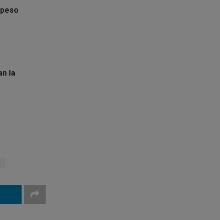
 peso
an la
l