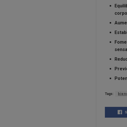
Equil
corpo
Aume
Estab
Fomen
sensa
Reduc
Previ
Poten
Tags:
bien
S