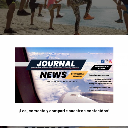
jercicio cotidiano es fundamental para mantenerse
sano y con 
para mejorar la
calidad de vida
de quienes gustan de
disfrutar
aturales.
¡Lee, comenta y comparte nuestros contenidos!