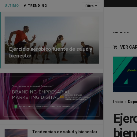
ÚLTIMO
TRENDING
Filtro
MÉXICO
VER CA
Ejercicio aeróbico fuente de salud y
bienestar
Inicio
Depo
Ejer
bien
Tendencias de salud y bienestar