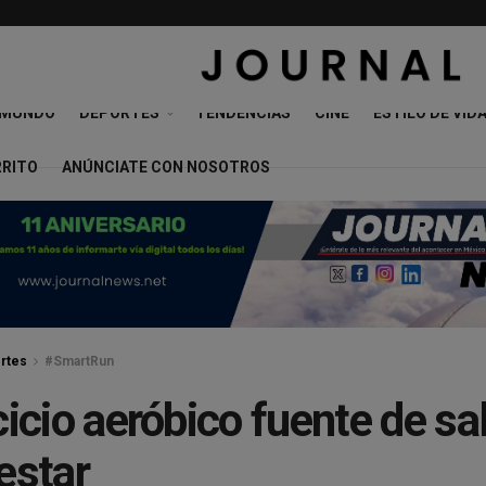
MUNDO
DEPORTES
TENDENCIAS
CINE
ESTILO DE VID
RRITO
ANÚNCIATE CON NOSOTROS
rtes
#SmartRun
cicio aeróbico fuente de sa
estar