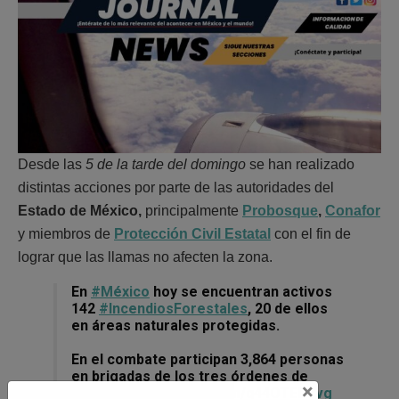
Desde las
5 de la tarde del domingo
se han realizado
distintas acciones por parte de las autoridades del
Estado de México,
principalmente
Probosque
,
Conafor
y miembros de
Protección Civil Estatal
con el fin de
lograr que las llamas no afecten la zona.
En
#México
hoy se encuentran activos
142
#IncendiosForestales
, 20 de ellos
en áreas naturales protegidas.
En el combate participan 3,864 personas
en brigadas de los tres órdenes de
×
gobierno.
pic.twitter.com/q44OTEDvvg