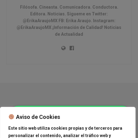
Filósofa. Cineasta. Comunicadora. Conductora.
Editora. Noticias. Sígueme en Twitter:
@ErikaAraujoMX FB: Erika Araujo. Instagram:
@ErikaAraujoMX ¡Información de Calidad! Noticias
de Actualidad
Copyright © 2015 Journal News.
Aviso de Cookies
Navega
Este sitio web utiliza cookies propias y de terceros para
personalizar el contenido, analizar el tráfico web y
México
Mundo
Deportes
Tendencias
Cine