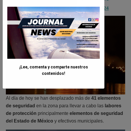
— CONAFOR (@CONAFOR)
May 5, 2024
¡Lee, comenta y comparte nuestros
contenidos!
Al día de hoy se han desplazado más de
41 elementos
de seguridad
en la zona para llevar a cabo las
labores
de protección
principalmente
elementos de seguridad
del Estado de México
y efectivos municipales.