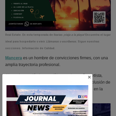
Real Estate.
En esta temporada de lluvias
¡viaja a la playa!
Encuentra el lugar
ideal para hospedarte o vivir.
Llámanos o escríbenos.
Sigue nuestras
secciones.
Información de Calidad.
Mancera
es un hombre de convicciones firmes, con una
amplia trayectoria profesional.
Abogado, académico y político mexicano.
Deportista,
×
entusiasta e impulsor de la segurida
d y de la
inclusión
de
hombres y mujeres
en los distintos ámbitos de en la
vida política, social y cultural de México.