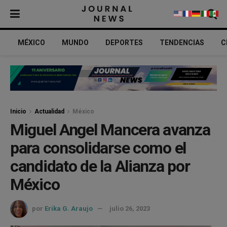
MÉXICO
MUNDO
DEPORTES
TENDENCIAS
C
Inicio
Actualidad
México
Miguel Angel Mancera avanza
para consolidarse como el
candidato de la Alianza por
México
por
Erika G. Araujo
julio 26, 2023