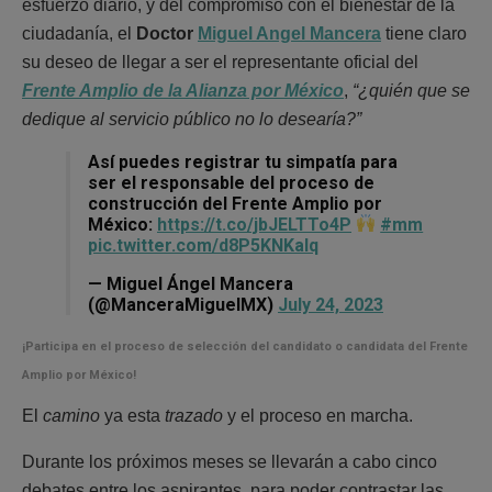
esfuerzo diario, y del compromiso con el bienestar de la
ciudadanía, el
Doctor
Miguel Angel Mancera
tiene claro
su deseo de llegar a ser el representante oficial del
Frente Amplio de la Alianza por México
,
“¿quién que se
dedique al servicio público no lo desearía?”
Así puedes registrar tu simpatía para
ser el responsable del proceso de
construcción del Frente Amplio por
México:
https://t.co/jbJELTTo4P
#mm
pic.twitter.com/d8P5KNKaIq
— Miguel Ángel Mancera
(@ManceraMiguelMX)
July 24, 2023
¡Participa en el proceso de selección del candidato o candidata del
Frente
Amplio por México!
El
camino
ya esta
trazado
y el proceso en marcha.
Durante los próximos meses se llevarán a cabo cinco
debates entre los aspirantes, para poder contrastar las