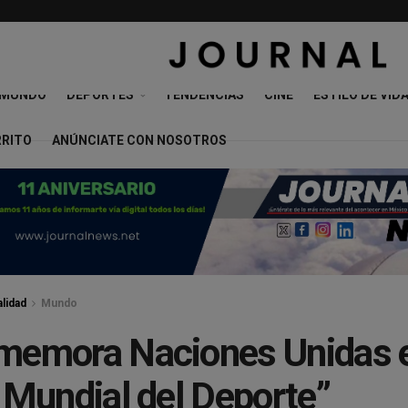
MUNDO
DEPORTES
TENDENCIAS
CINE
ESTILO DE VID
RRITO
ANÚNCIATE CON NOSOTROS
lidad
Mundo
emora Naciones Unidas e
 Mundial del Deporte”