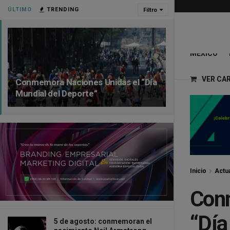
ÚLTIMO
TRENDING
Filtro
MÉXICO
VER CA
Conmemora Naciones Unidas el “Día
Mundial del Deporte”
Inicio
Actua
Conm
“Día
5 de agosto: conmemoran el