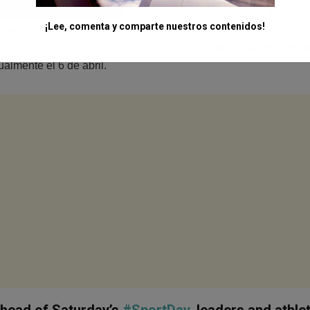
il se celebrará en la Sede de las
Naciones Unidas
en
Nueva 
¡Lee, comenta y comparte nuestros contenidos!
morar la celebración. Con un evento para lograr efectos positiv
 los entornos en los que los rodean. El
“Día Mundial del Depo
almente el 6 de abril.
head of Saturday’s
#SportDay
, leaders and athle