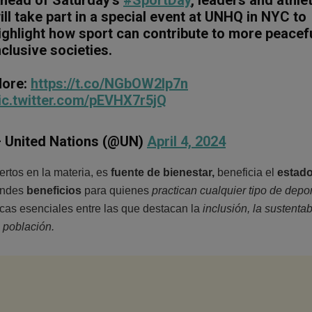
ill take part in a special event at UNHQ in NYC to
ighlight how sport can contribute to more peacef
nclusive societies.
ore:
https://t.co/NGbOW2Ip7n
ic.twitter.com/pEVHX7r5jQ
 United Nations (@UN)
April 4, 2024
rtos en la materia, es
fuente de bienestar,
beneficia el
estad
andes
beneficios
para quienes
practican cualquier tipo de depo
icas esenciales entre las que destacan la
inclusión, la sustentab
 población.