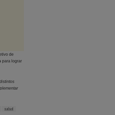
etivo de
s
para lograr
distintos
mplementar
salud