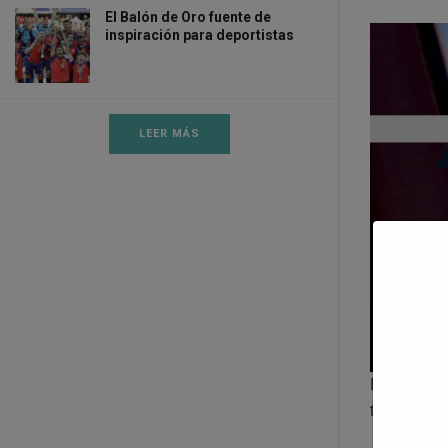
El Balón de Oro fuente de
inspiración para deportistas
LEER MÁS
El
deporte
tiene para 