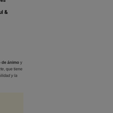
ul &
o de ánimo
y
rte
, que tiene
ilidad y la