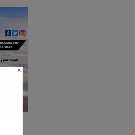
×
 beneficios