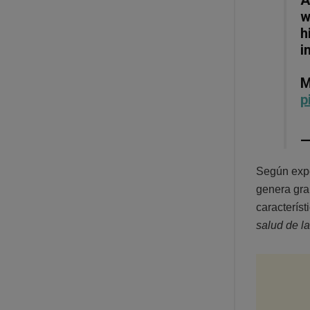
w
h
i
M
p
—
Según expe
genera gr
característ
salud de la