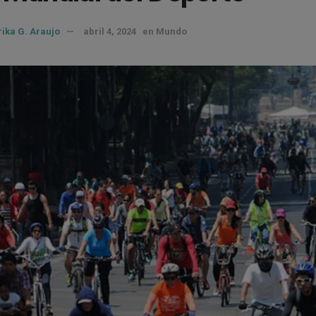
rika G. Araujo
abril 4, 2024
en
Mundo