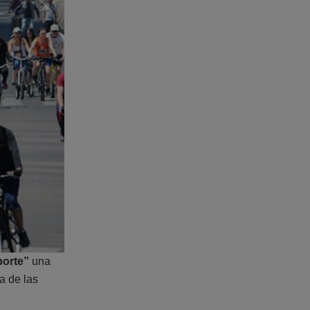
porte”
una
 de las