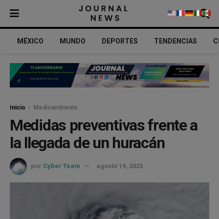
MÉXICO
MUNDO
DEPORTES
TENDENCIAS
C
Inicio
Medioambiente
Medidas preventivas frente a
la llegada de un huracán
por
Cyber Team
agosto 19, 2023