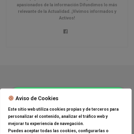
apasionados de la información Difundimos lo más
relevante de la Actualidad. ¡Vivimos informados y
Activos!
Copyright © 2015 Journal News.
Aviso de Cookies
Navega
Este sitio web utiliza cookies propias y de terceros para
personalizar el contenido, analizar el tráfico web y
México
Mundo
Deportes
Tendencias
Cine
Journal News, anúnciate con nosotros,
Estilo de Vida
Medioambiente
Gourmand Corner
mejorar tu experiencia de navegación.
¡Contáctanos!
Ver Carrito
Anúnciate con nosotros
Puedes aceptar todas las cookies, configurarlas o