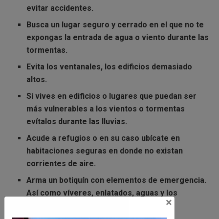
evitar accidentes.
Busca un
lugar seguro y cerrado
en el que
no te
expongas la entrada de agua o viento
durante las
tormentas.
Evita los ventanales
, los edificios demasiado
altos.
Si vives en
edificios
o lugares
que puedan ser
más vulnerables a los vientos
o
tormentas
evítalos
durante las lluvias.
Acude a refugios
o en su caso ubícate en
habitaciones seguras en donde no existan
corrientes de aire.
Arma un botiquín
con elementos de emergencia.
Así como
víveres,
enlatados, aguas y los
×
medicamentos básicos
.