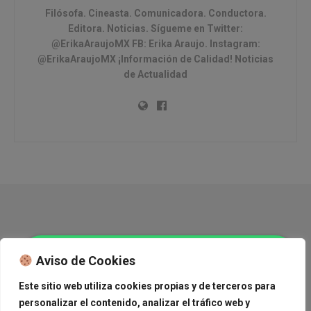
Filósofa. Cineasta. Comunicadora. Conductora.
Editora. Noticias. Sígueme en Twitter:
@ErikaAraujoMX FB: Erika Araujo. Instagram:
@ErikaAraujoMX ¡Información de Calidad! Noticias
de Actualidad
Copyright © 2015 Journal News.
Aviso de Cookies
Navega
Este sitio web utiliza cookies propias y de terceros para
personalizar el contenido, analizar el tráfico web y
México
Mundo
Deportes
Tendencias
Cine