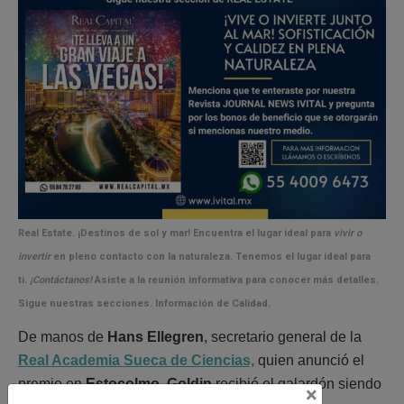
Real Estate.
¡Destinos de sol y mar! Encuentra el lugar ideal para
vivir o
invertir
en pleno
contacto con la naturaleza.
Tenemos el lugar ideal para
ti.
¡Contáctanos!
Asiste a la reunión informativa para conocer más detalles.
Sigue nuestras secciones. Información de Calidad.
De manos de
Hans Ellegren
, secretario general de la
Real Academia Sueca de Ciencias,
quien anunció el
premio en
Estocolmo
,
Goldin
recibió el galardón siendo
×