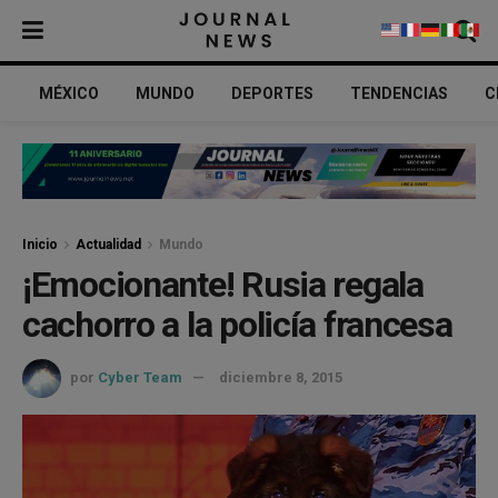
MÉXICO
MUNDO
DEPORTES
TENDENCIAS
C
Inicio
Actualidad
Mundo
¡Emocionante! Rusia regala
cachorro a la policía francesa
por
Cyber Team
diciembre 8, 2015