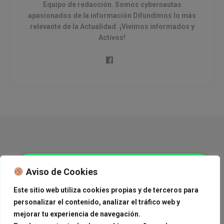
Equipo de redacción. Somos cybernautas
apasionados de la información Difundimos lo más
relevante de la Actualidad. ¡Vivimos informados y
Activos!
Copyright © 2015 Journal News.
Aviso de Cookies
Navega
Este sitio web utiliza cookies propias y de terceros para
personalizar el contenido, analizar el tráfico web y
México
Mundo
Deportes
Tendencias
Cine
Journal News, anúnciate con nosotros,
Estilo de Vida
Medioambiente
Gourmand Corner
mejorar tu experiencia de navegación.