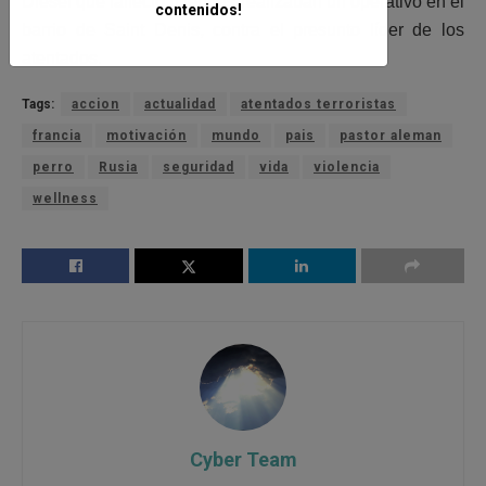
Diesel que falleció mientras realizaban un operativo en el
contenidos!
barrio de Saint Denis, contra el presunto líder de los
atentados.
Tags:
accion
actualidad
atentados terroristas
francia
motivación
mundo
pais
pastor aleman
perro
Rusia
seguridad
vida
violencia
wellness
Cyber Team