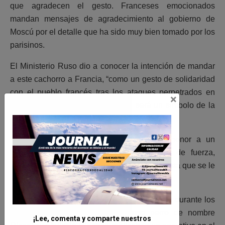
que agradecen el gesto. Franceses emocionados
mandan mensajes de agradecimiento al gobierno de
Moscú por el detalle que ha sido muy bien tomado por los
parisinos.
El Ministerio Ruso dio a conocer la intención de mandar
a este cachorro a Francia, “como un gesto de solidaridad
con el pueblo francés tras los ataques perpetrados en
×
París en el mes de noviembre.” Y será un símbolo de la
lucha en contra del terrorismo.
El el cachorro de nombre Dobrynja, en honor a un
legendario caballero ruso, es el símbolo de fuerza,
bondad y valentía. Además de la ayuda altruista que se le
brinda a los franceses.
El pastor belga que perdió la vida en Francia durante los
ataques terroristas era un hermoso perro de nombre
¡Lee, comenta y comparte nuestros