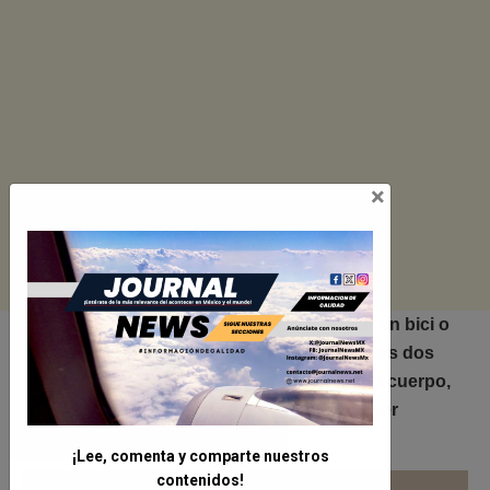
×
Muchos se preguntan que es mejor si
¿andar en bici o
correr?
Buena disyuntiva. La ventaja es que
los dos
ejercicios tienen muchos beneficios para tu cuerpo,
te mantienen
fuerte, sano
e incluso
pueden ser
complementarios.
¡Lee, comenta y comparte nuestros
contenidos!