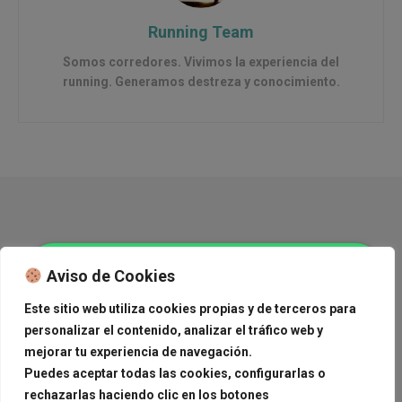
Running Team
Somos corredores. Vivimos la experiencia del
running. Generamos destreza y conocimiento.
Copyright © 2015 Journal News.
Aviso de Cookies
Navega
Este sitio web utiliza cookies propias y de terceros para
personalizar el contenido, analizar el tráfico web y
México
Mundo
Deportes
Tendencias
Cine
Journal News, anúnciate con nosotros,
Estilo de Vida
Medioambiente
Gourmand Corner
mejorar tu experiencia de navegación.
Ver Carrito
Anúnciate con nosotros
¡Contáctanos!
Puedes aceptar todas las cookies, configurarlas o
rechazarlas haciendo clic en los botones